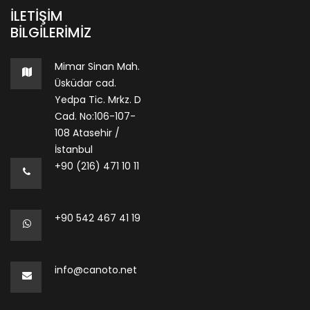
İLETIŞIM
BILGILERIMIZ
Mimar Sinan Mah.
Üsküdar cad.
Yedpa Tic. Mrkz. D
Cad. No:106-107-
108 Atasehir /
İstanbul
+90 (216) 471 10 11
+90 542 467 41 19
info@canoto.net