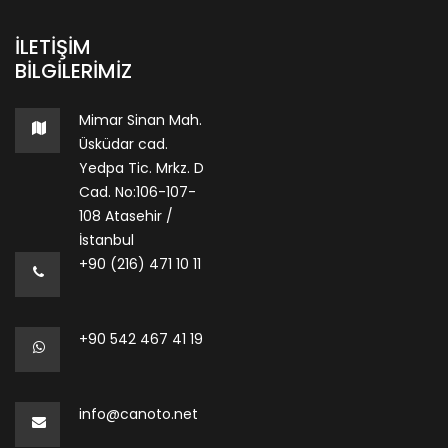
İLETIŞIM
BILGILERIMIZ
Mimar Sinan Mah.
Üsküdar cad.
Yedpa Tic. Mrkz. D
Cad. No:106-107-
108 Atasehir /
İstanbul
+90 (216) 471 10 11
+90 542 467 41 19
info@canoto.net