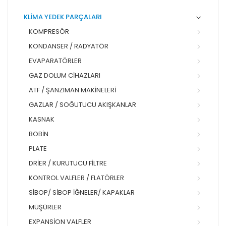
KLİMA YEDEK PARÇALARI
KOMPRESÖR
KONDANSER / RADYATÖR
EVAPARATÖRLER
GAZ DOLUM CIHAZLARI
ATF / ŞANZIMAN MAKINELERI
GAZLAR / SOĞUTUCU AKIŞKANLAR
KASNAK
BOBIN
PLATE
DRIER / KURUTUCU FILTRE
KONTROL VALFLER / FLATÖRLER
SIBOP/ SIBOP İĞNELER/ KAPAKLAR
MÜŞÜRLER
EXPANSION VALFLER