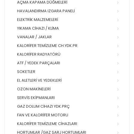
AÇMA KAPAMA DÜĞMELERI
HAVALANDIRMA IZGARA PANELI
ELEKTRIK MALZEMELERI
YIKAMA CIHAZI / KLIMA
VANALAR / JAKLAR
KALORIFER TEMIZLEME CH.YDK.PR
KALORIFER RADYATÖRÜ
ATF / YEDEK PARÇALARI
SOKETLER
EL ALETLERI VE YEDEKLERI
OZON MAKINELERI
SERVIS EKIPMANLARI
GAZ DOLUM CIHAZI YDK.PRÇ
FAN VE KALORIFER MOTORU
KALORIFER TEMIZLEME CIHAZLARI
HORTUMLAR /GAZ ŞARJ HORTUMLARI