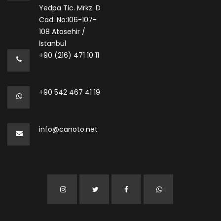
Yedpa Tic. Mrkz. D
Cad. No:106-107-
108 Atasehir /
İstanbul
+90 (216) 471 10 11
+90 542 467 41 19
info@canoto.net