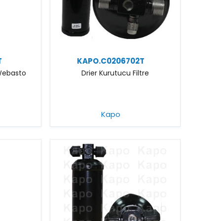
T
KAPO.C0206702T
 Webasto
Drier Kurutucu Filtre
Kapo