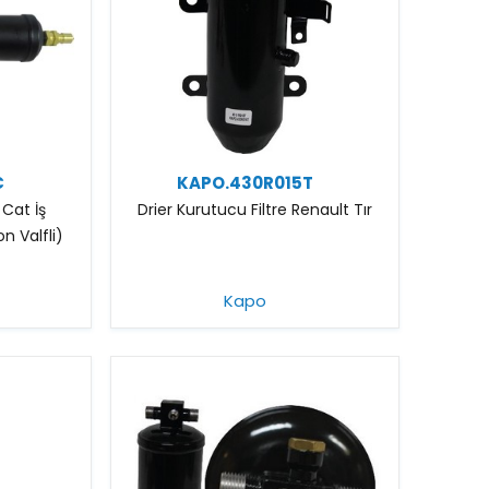
C
KAPO.430R015T
 Cat İş
Drier Kurutucu Filtre Renault Tır
n Valfli)
Kapo