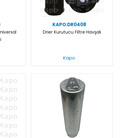
9
KAPO.DR0408
Universal
Drier Kurutucu Filtre Havşalı
i
Kapo