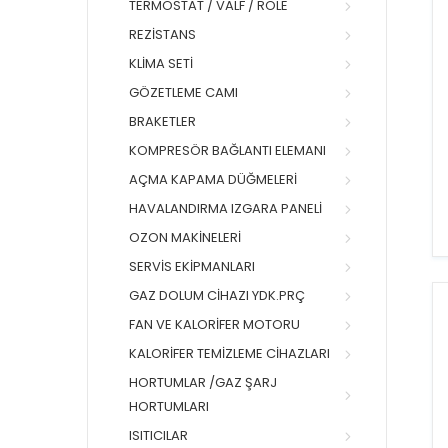
TERMOSTAT / VALF / RÖLE
REZISTANS
KLIMA SETI
GÖZETLEME CAMI
BRAKETLER
KOMPRESÖR BAĞLANTI ELEMANI
AÇMA KAPAMA DÜĞMELERI
HAVALANDIRMA IZGARA PANELI
OZON MAKINELERI
SERVIS EKIPMANLARI
GAZ DOLUM CIHAZI YDK.PRÇ
FAN VE KALORIFER MOTORU
KALORIFER TEMIZLEME CIHAZLARI
HORTUMLAR /GAZ ŞARJ
HORTUMLARI
ISITICILAR