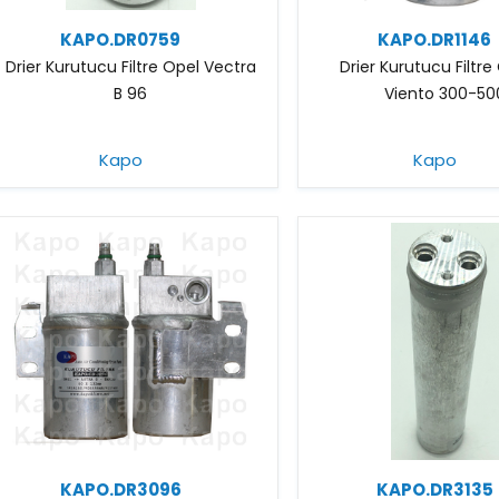
KAPO.DR0759
KAPO.DR1146
Drier Kurutucu Filtre Opel Vectra
Drier Kurutucu Filtre
B 96
Viento 300-50
Kapo
Kapo
KAPO.DR3096
KAPO.DR3135