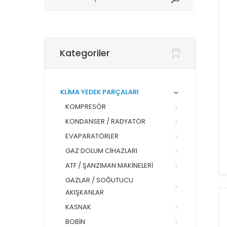
Arama
Yap
Kategoriler
KLİMA YEDEK PARÇALARI
KOMPRESÖR
KONDANSER / RADYATÖR
EVAPARATÖRLER
GAZ DOLUM CIHAZLARI
ATF / ŞANZIMAN MAKINELERI
GAZLAR / SOĞUTUCU
AKIŞKANLAR
KASNAK
BOBIN