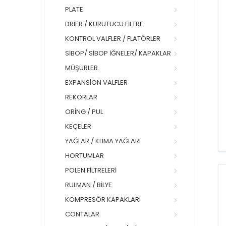
PLATE
DRIER / KURUTUCU FILTRE
KONTROL VALFLER / FLATÖRLER
SIBOP/ SIBOP İĞNELER/ KAPAKLAR
MÜŞÜRLER
EXPANSION VALFLER
REKORLAR
ORING / PUL
KEÇELER
YAĞLAR / KLIMA YAĞLARI
HORTUMLAR
POLEN FILTRELERI
RULMAN / BILYE
KOMPRESÖR KAPAKLARI
CONTALAR