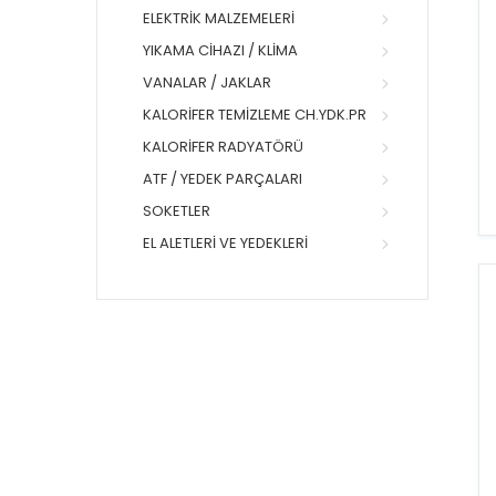
ELEKTRIK MALZEMELERI
YIKAMA CIHAZI / KLIMA
VANALAR / JAKLAR
KALORIFER TEMIZLEME CH.YDK.PR
KALORIFER RADYATÖRÜ
ATF / YEDEK PARÇALARI
SOKETLER
EL ALETLERI VE YEDEKLERI