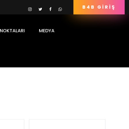
B4B GİRİŞ
 NOKTALARI
MEDYA