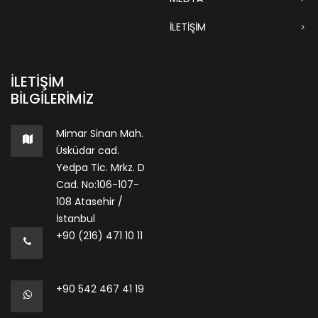
İLETİŞİM
İLETIŞIM
BILGILERIMIZ
Mimar Sinan Mah.
Üsküdar cad.
Yedpa Tic. Mrkz. D
Cad. No:106-107-
108 Atasehir /
İstanbul
+90 (216) 471 10 11
+90 542 467 41 19