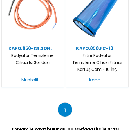
KAPO.850-ISI.SON.
KAPO.850.FC-10
Radyatör Temizleme
Filtre Radyatör
Cihazı Isı Sondası
Temizleme Cihazı Filtresi
Kartuş Camı- 10 İnç
Muhtelif
Kapo
1
Toplam 14 kayıt bulundu. Bu sayfada 1 ile 14 arası