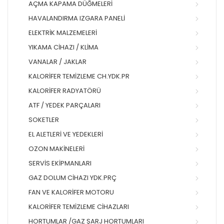
AÇMA KAPAMA DÜĞMELERI
HAVALANDIRMA IZGARA PANELI
ELEKTRIK MALZEMELERI
YIKAMA CIHAZI / KLIMA
VANALAR / JAKLAR
KALORIFER TEMIZLEME CH.YDK.PR
KALORIFER RADYATÖRÜ
ATF / YEDEK PARÇALARI
SOKETLER
EL ALETLERI VE YEDEKLERI
OZON MAKINELERI
SERVIS EKIPMANLARI
GAZ DOLUM CIHAZI YDK.PRÇ
FAN VE KALORIFER MOTORU
KALORIFER TEMIZLEME CIHAZLARI
HORTUMLAR /GAZ ŞARJ HORTUMLARI