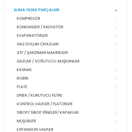
KLİMA YEDEK PARÇALARI
KOMPRESÖR
KONDANSER / RADYATÖR
EVAPARATÖRLER
GAZ DOLUM CIHAZLARI
ATF / ŞANZIMAN MAKINELERI
GAZLAR / SOĞUTUCU AKIŞKANLAR
KASNAK
BOBIN
PLATE
DRIER / KURUTUCU FILTRE
KONTROL VALFLER / FLATÖRLER
SIBOP/ SIBOP İĞNELER/ KAPAKLAR
MÜŞÜRLER
EXPANSION VALFLER